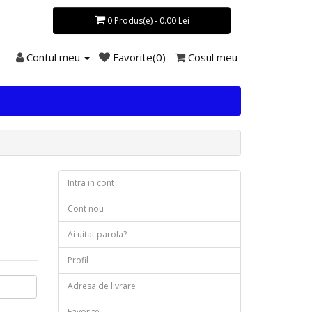
0 Produs(e) - 0.00 Lei
Contul meu
Favorite(0)
Cosul meu
Intra in cont
Cont nou
Ai uitat parola?
Profil
Adresa de livrare
Favorite